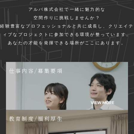
アルバ株式会社で一緒に魅力的な
空間作りに挑戦しませんか？
経験豊富なプロフェッショナルと
共に成長し、
クリエイテ
ィブな
プロジェクトに参加できる環境が
整っています。
あなたの才能を発揮できる場所が
ここにあります。
仕事内容/募集要項
VIEW MORE
教育制度/福利厚生