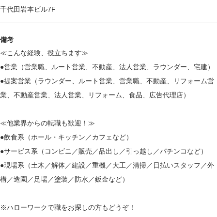
千代田岩本ビル7F
備考
≪こんな経験、役立ちます≫
●営業（営業職、ルート営業、不動産、法人営業、ラウンダー、宅建）
●提案営業（ラウンダー、ルート営業、営業職、不動産、リフォーム営
業、不動産営業、法人営業、リフォーム、食品、広告代理店）
≪他業界からの転職も歓迎！≫
●飲食系（ホール・キッチン／カフェなど）
●サービス系（コンビニ／販売／品出し／引っ越し／パチンコなど）
●現場系（土木／解体／建設／重機／大工／清掃／日払いスタッフ／外
構／造園／足場／塗装／防水／鈑金など）
※ハローワークで職をお探しの方もどうぞ！