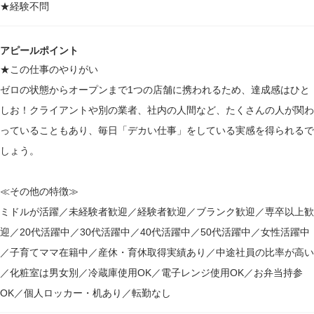
★経験不問
アピールポイント
★この仕事のやりがい
ゼロの状態からオープンまで1つの店舗に携われるため、達成感はひと
しお！クライアントや別の業者、社内の人間など、たくさんの人が関わ
っていることもあり、毎日「デカい仕事」をしている実感を得られるで
しょう。
≪その他の特徴≫
ミドルが活躍／未経験者歓迎／経験者歓迎／ブランク歓迎／専卒以上歓
迎／20代活躍中／30代活躍中／40代活躍中／50代活躍中／女性活躍中
／子育てママ在籍中／産休・育休取得実績あり／中途社員の比率が高い
／化粧室は男女別／冷蔵庫使用OK／電子レンジ使用OK／お弁当持参
OK／個人ロッカー・机あり／転勤なし